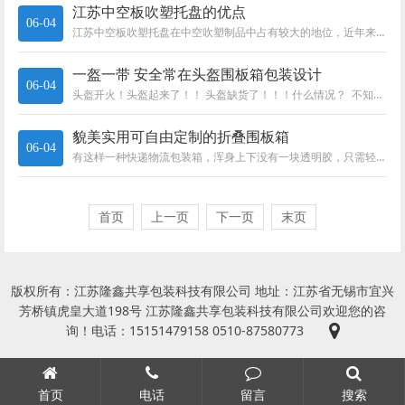
江苏中空板吹塑托盘的优点
06-04
江苏中空板吹塑托盘在中空吹塑制品中占有较大的地位，近年来发展较快，托盘的作用是对产品进行装卸、存储中能够对单位产品起到负...
一盔一带 安全常在头盔围板箱包装设计
06-04
头盔开火！头盔起来了！！ 头盔缺货了！！！什么情况？ 不知道你是否想问一句： 为什么？近日，公安部交通管理局部发出通...
貌美实用可自由定制的折叠围板箱
06-04
有这样一种快递物流包装箱，浑身上下没有一块透明胶，只需轻轻拉开一条窗口似的正方形切口，就能轻松将产品拿出，而且还能循环多...
首页
上一页
下一页
末页
版权所有：江苏隆鑫共享包装科技有限公司 地址：江苏省无锡市宜兴
芳桥镇虎皇大道198号 江苏隆鑫共享包装科技有限公司欢迎您的咨
询！电话：15151479158 0510-87580773
首页
电话
留言
搜索