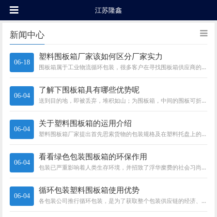
江苏隆鑫
新闻中心
塑料围板箱厂家该如何区分厂家实力
06-18
围板箱属于工业物流循环包装，很多客户在寻找围板箱供应商的时候都希望能找到最直接的厂家。今天给大家讲讲如何来辨别和区分。
了解下围板箱具有哪些优势呢
06-04
送到目的地，即被丢弃，堆积如山；为围板箱，中间的围板可折叠在上下天地盖之间，折叠后的高度大约230mm,便于回收，且大大...
关于塑料围板箱的运用介绍
06-04
塑料围板箱厂家提出首先思索货物的包装规格及在塑料托盘上的摆放方式。例如：欧洲规范周转箱尺寸是，在的托盘一层放置5个，在的...
看看绿色包装围板箱的环保作用
06-04
包装已严重影响着人类生存环境，并招致了浮华糜费的社会习尚。绿色包装倡导的"3R1D"准绳、不形成环境...
循环包装塑料围板箱使用优势
06-04
各包装公司推行循环包装，是为了获取整个包装供应链的经济、社会与环境价值。具体表现在：1）改善工效和工人的安全。采用循环包...